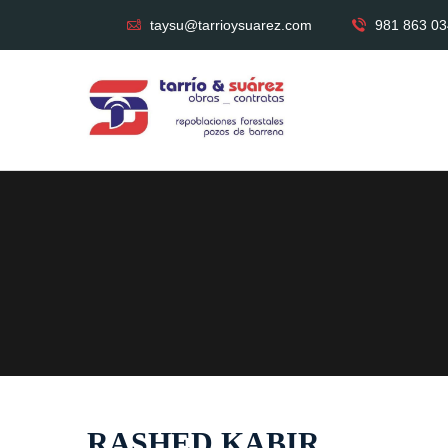
taysu@tarrioysuarez.com
981 863 03
RASHED KABIR