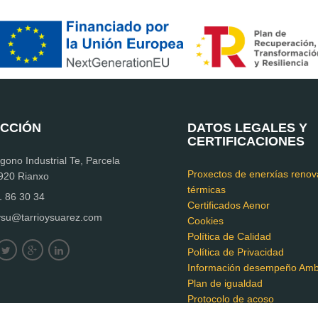
ECCIÓN
DATOS LEGALES Y
CERTIFICACIONES
ono Industrial Te, Parcela
Proxectos de enerxías renov
920 Rianxo
térmicas
86 30 34
Certificados Aenor
ysu@tarrioysuarez.com
Cookies
Política de Calidad
Política de Privacidad
Información desempeño Amb
Plan de igualdad
Protocolo de acoso