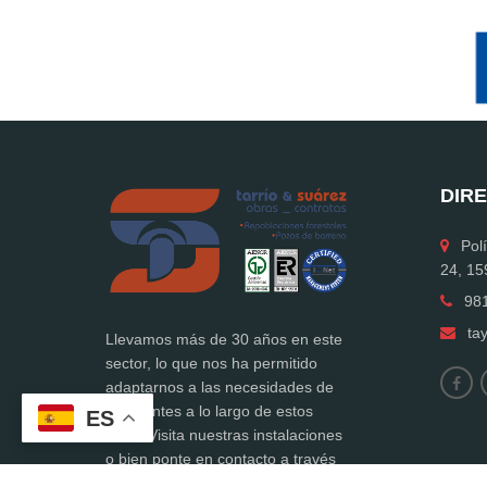
DIR
Políg
24, 15
981 
ta
Llevamos más de 30 años en este
sector, lo que nos ha permitido
adaptarnos a las necesidades de
los clientes a lo largo de estos
ES
años. Visita nuestras instalaciones
o bien ponte en contacto a través
de teléfono y correo electrónico. Te